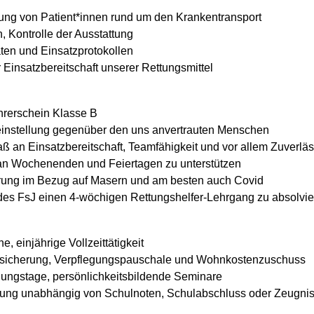
ung von Patient*innen rund um den Krankentransport
 Kontrolle der Ausstattung
ten und Einsatzprotokollen
r Einsatzbereitschaft unserer Rettungsmittel
hrerschein Klasse B
instellung gegenüber den uns anvertrauten Menschen
ß an Einsatzbereitschaft, Teamfähigkeit und vor allem Zuverläs
 an Wochenenden und Feiertagen zu unterstützen
erung im Bezug auf Masern und am besten auch Covid
tt des FsJ einen 4-wöchigen Rettungshelfer-Lehrgang zu absolvi
, einjährige Vollzeittätigkeit
rsicherung, Verpflegungspauschale und Wohnkostenzuschuss
dungstage, persönlichkeitsbildende Seminare
zung unabhängig von Schulnoten, Schulabschluss oder Zeugni