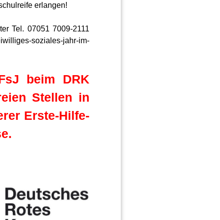
chulreife erlangen!
nter Tel. 07051 7009-2111
illiges-soziales-jahr-im-
 FsJ beim DRK
eien Stellen in
rer Erste-Hilfe-
e.