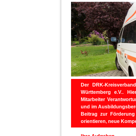
Der DRK-Kreisverband
Württemberg e.V.. Hi
Mitarbeiter Verantwort
und im Ausbildungsbereic
Beitrag zur Förderung
orientieren, neue Kom