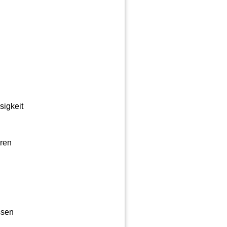
sigkeit
eren
ssen