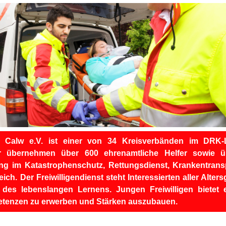
 Calw e.V. ist einer von 34 Kreisverbänden im DRK
er übernehmen über 600 ehrenamtliche Helfer sowie ü
ung im Katastrophenschutz, Rettungsdienst, Krankentranspo
h. Der Freiwilligendienst steht Interessierten aller Alters
 des lebenslangen Lernens. Jungen Freiwilligen bietet 
petenzen zu erwerben und Stärken auszubauen.