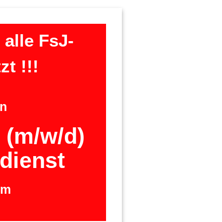
 alle FsJ-
t !!!
n
r (m/w/d)
dienst
em