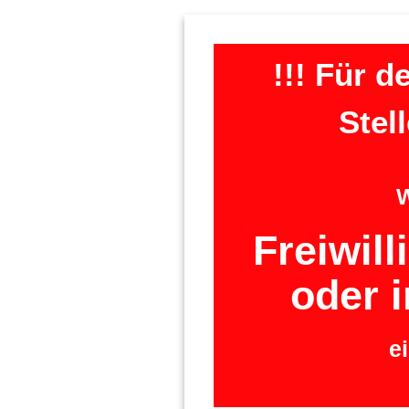
!!! Für d
Stel
W
Freiwill
oder 
e