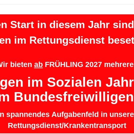
en Start in diesem Jahr sind
len im Rettungsdienst besetz
ir bieten
ab
FRÜHLING 2027 mehrere
igen im Sozialen Jah
im Bundesfreiwilligen
in spannendes Aufgabenfeld in unser
Rettungsdienst/Krankentransport