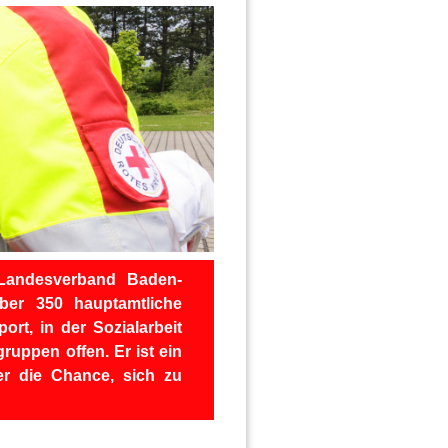
-Landesverband Baden-
ber 350 hauptamtliche
rt, in der Sozialarbeit
gruppen offen. Er ist ein
er die Chance, sich zu